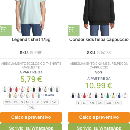
Legend t shirt 175g
Condor kids felpa cappuccio
SKU:
S03981
SKU:
S04238
ABBIGLIAMENTO ECOLOGICO, T-SHIRT E
ABBIGLIAMENTO 0-24 MESI, FELPE CON
MAGLIETTE
CAPPUCCIO
A PARTIRE DA
Sol's
5,79
€
A PARTIRE DA
10,99
€
+14 altri
XXS
XS
S
M
L
XL
XXL
3XL
L
XL
XXL
3XL
4XL
5XL
4XL
Calcola preventivo
Calcola preventivo
Scrivici su WhatsApp
Scrivici su WhatsApp