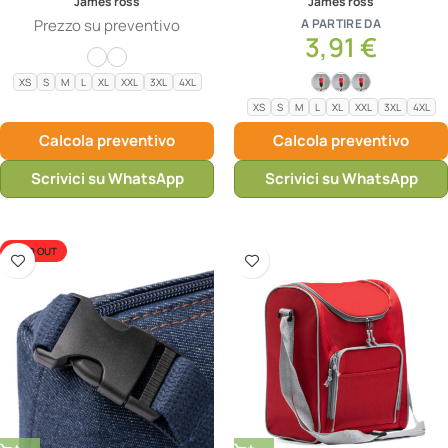
James ross
James ross
Prezzo su preventivo
A PARTIRE DA
3,91
€
XS
S
M
L
XL
XXL
3XL
4XL
XS
S
M
L
XL
XXL
3XL
4XL
Calcola preventivo
Calcola preventivo
Scrivici su WhatsApp
Scrivici su WhatsApp
SOLD OUT