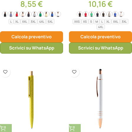
8,55
€
10,16
€
L
XL
XXL
3XL
4XL
5XL
XXS
XS
S
M
L
XL
XXL
3XL
4XL
Calcola preventivo
Calcola preventivo
Scrivici su WhatsApp
Scrivici su WhatsApp