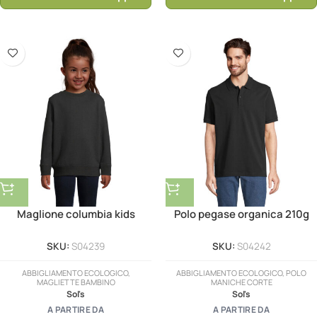
Maglione columbia kids
Polo pegase organica 210g
SKU:
S04239
SKU:
S04242
ABBIGLIAMENTO ECOLOGICO,
ABBIGLIAMENTO ECOLOGICO, POLO
MAGLIETTE BAMBINO
MANICHE CORTE
Sol's
Sol's
A PARTIRE DA
A PARTIRE DA