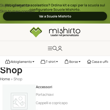
Skip to navigation
Abbigliamento scolastico?
Ordina kit e capi per la scuola sul
configuratore Scuole Mishirto.
Skip to main content
Vai a Scuole Mishirto
Abbigliamento
T-shirt
Borse
Casa e uffic
Shop
Home
»
Shop
Accessori
Portachiavi
Cappelli e copricapo