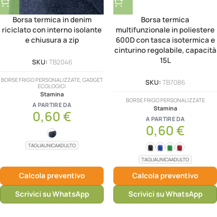
Borsa termica in denim
Borsa termica
riciclato con interno isolante
multifunzionale in poliestere
e chiusura a zip
600D con tasca isotermica e
cinturino regolabile, capacità
15L
SKU:
TB2046
BORSE FRIGO PERSONALIZZATE, GADGET
SKU:
TB7086
ECOLOGICI
Stamina
BORSE FRIGO PERSONALIZZATE
A PARTIRE DA
Stamina
0,60
€
A PARTIRE DA
0,60
€
TAGLIAUNICAADULTO
TAGLIAUNICAADULTO
Calcola preventivo
Calcola preventivo
Scrivici su WhatsApp
Scrivici su WhatsApp