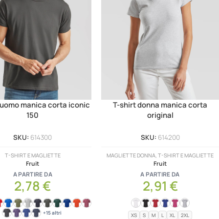
t uomo manica corta iconic
T-shirt donna manica corta
150
original
SKU:
614300
SKU:
614200
T-SHIRT E MAGLIETTE
MAGLIETTE DONNA, T-SHIRT E MAGLIETTE
Fruit
Fruit
A PARTIRE DA
A PARTIRE DA
2,78
€
2,91
€
+15 altri
XS
S
M
L
XL
2XL