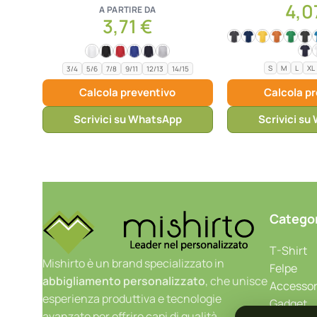
4,0
A PARTIRE DA
3,71
€
S
M
L
XL
3/4
5/6
7/8
9/11
12/13
14/15
Calcola preventivo
Calcola p
Scrivici su WhatsApp
Scrivici s
Catego
T-Shirt
Mishirto è un brand specializzato in
Felpe
abbigliamento personalizzato
, che unisce
Accessor
esperienza produttiva e tecnologie
Gadget
avanzate per offrire capi di qualità,