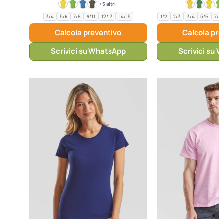
+5 altri
3/4
5/6
7/8
9/11
12/13
14/15
1/2
2/3
3/4
5/6
7/
Calcola preventivo
Calcola p
Scrivici su WhatsApp
Scrivici s