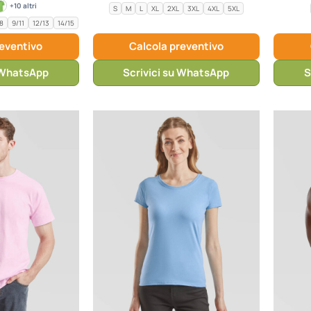
+10 altri
S
M
L
XL
2XL
3XL
4XL
5XL
8
9/11
12/13
14/15
reventivo
Calcola preventivo
u WhatsApp
Scrivici su WhatsApp
S