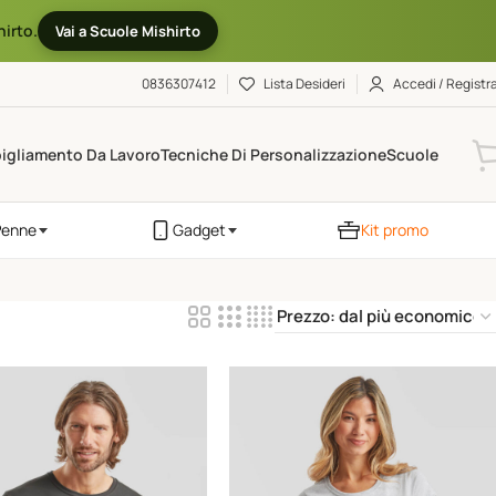
hirto.
Vai a Scuole Mishirto
0836307412
Lista Desideri
Accedi / Registra
igliamento Da Lavoro
Tecniche Di Personalizzazione
Scuole
Penne
Gadget
Kit promo