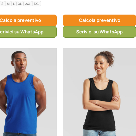
S
M
L
XL
2XL
3XL
Calcola preventivo
Calcola preventivo
crivici su WhatsApp
Scrivici su WhatsApp