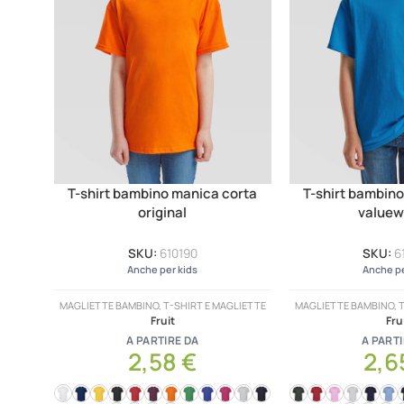
T-shirt bambino manica corta
T-shirt bambin
original
valuew
SKU:
610190
SKU:
6
Anche per kids
Anche pe
MAGLIETTE BAMBINO, T-SHIRT E MAGLIETTE
MAGLIETTE BAMBINO, T
Fruit
Fru
A PARTIRE DA
A PARTI
2,58
€
2,6