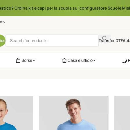
astico?
Ordina kit e capi per la scuola sul configuratore Scuole Mis
rto
ies
Transfer DTF
Abb
Borse
Casa e ufficio