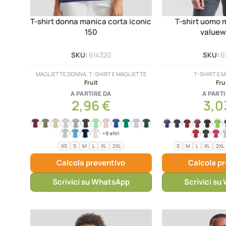
T-shirt donna manica corta iconic
T-shirt uomo 
150
valuew
SKU:
614320
SKU:
6
MAGLIETTE DONNA, T-SHIRT E MAGLIETTE
T-SHIRT E 
Fruit
Fru
A PARTIRE DA
A PARTI
2,96
€
3,0
+9 altri
XS
S
M
L
XL
2XL
S
M
L
XL
2XL
Calcola preventivo
Calcola p
Scrivici su WhatsApp
Scrivici s