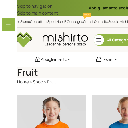
Skip to navigation
Abbigliamento scol
Skip to main content
TOP
Chi Siamo
Contattaci
Spedizioni E Consegna
Grandi Quantità
Scuole Mishi
All Categor
Abbigliamento
T-shirt
Fruit
Home
»
Shop
»
Fruit