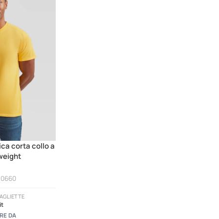
ca corta collo a
weight
10660
MAGLIETTE
it
RE DA