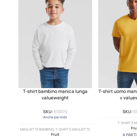
T-shirt bambino manica lunga
T-shirt uomo mani
valueweight
v value
SKU:
610070
SKU:
6
Anche per kids
T-SHIRT E 
Fru
MAGLIETTE BAMBINO, T-SHIRT E MAGLIETTE
Fruit
A PARTI