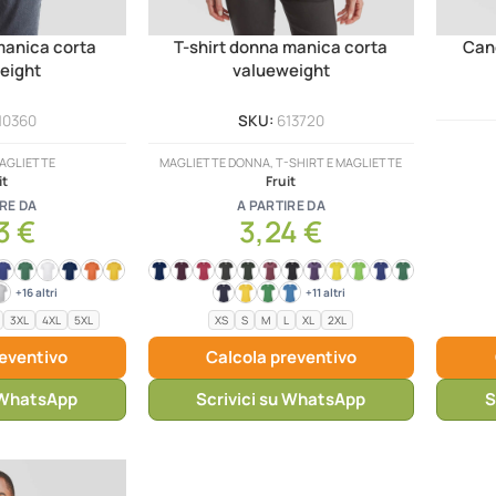
manica corta
T-shirt donna manica corta
Can
eight
valueweight
10360
SKU:
613720
MAGLIETTE
MAGLIETTE DONNA, T-SHIRT E MAGLIETTE
it
Fruit
RE DA
A PARTIRE DA
3
€
3,24
€
+16 altri
+11 altri
3XL
4XL
5XL
XS
S
M
L
XL
2XL
reventivo
Calcola preventivo
u WhatsApp
Scrivici su WhatsApp
S