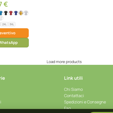
7
€
2XL
3XL
reventivo
u WhatsApp
Load more products
rie
Link utili
Chi Siamo
Contattaci
i
Spedizioni e Consegne
Faq