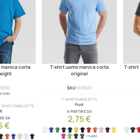
o manica corta
T-shirt uomo manica corta
T-shir
eight
original
10330
SKU:
610820
r kids
T-SHIRT E MAGLIETTE
Fruit
-SHIRT E MAGLIETTE
it
A PARTIRE DA
2,75
€
RE DA
5
€
+5 altri