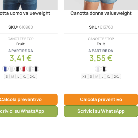
otta uomo valueweight
Canotta donna valueweight
SKU:
610980
SKU:
613760
CANOTTE E TOP
CANOTTE E TOP
Fruit
Fruit
A PARTIRE DA
A PARTIRE DA
3,41
€
3,55
€
S
M
L
XL
2XL
XS
S
M
L
XL
2XL
Calcola preventivo
Calcola preventivo
crivici su WhatsApp
Scrivici su WhatsApp