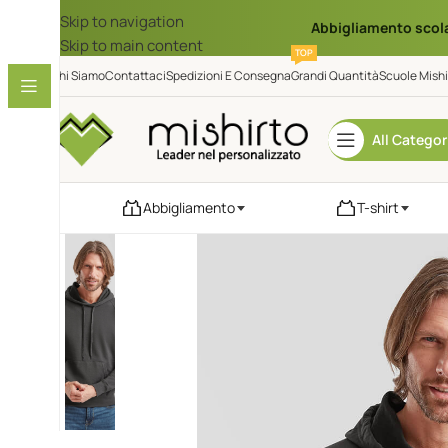
Skip to navigation
Abbigliamento scol
Skip to main content
TOP
Chi Siamo
Contattaci
Spedizioni E Consegna
Grandi Quantità
Scuole Mishi
All Categor
Abbigliamento
T-shirt