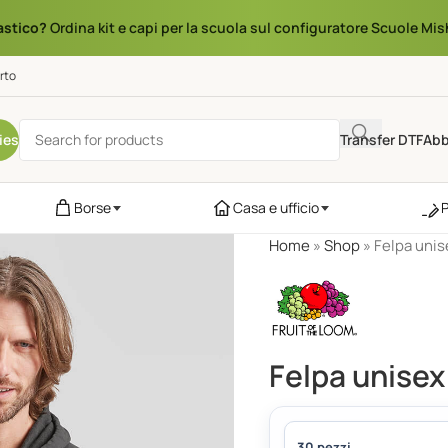
astico?
Ordina kit e capi per la scuola sul configuratore Scuole Mis
rto
ies
Transfer DTF
Abb
Borse
Casa e ufficio
Home
»
Shop
»
Felpa unis
Felpa unisex
30 pezzi