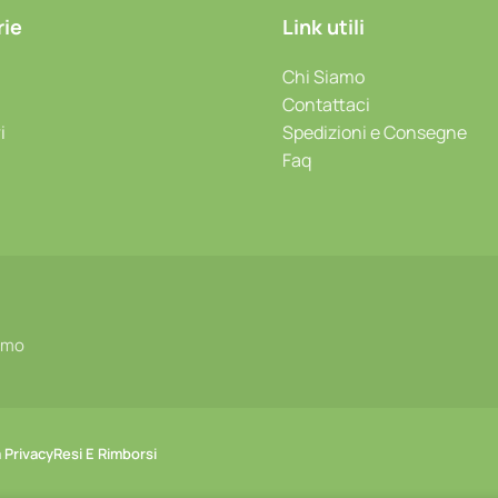
rie
Link utili
Chi Siamo
Contattaci
i
Spedizioni e Consegne
Faq
rimo
 Privacy
Resi E Rimborsi