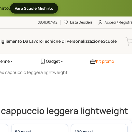
hirto.
Vai a Scuole Mishirto
0836307412
Lista Desideri
Accedi / Registra
igliamento Da Lavoro
Tecniche Di Personalizzazione
Scuole
Penne
Gadget
Kit promo
ex cappuccio leggera lightweight
 cappuccio leggera lightweight
50 pezzi
100 pezzi