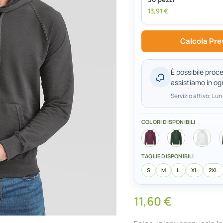
13,91
€
Calcola Pre
È possibile proce
assistiamo in og
Servizio attivo: Lu
COLORI DISPONIBILI
TAGLIE DISPONIBILI
S
M
L
XL
2XL
11,60
€