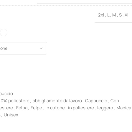
2xl
,
L
,
M
,
S
,
Xl
puccio
20% poliestere
,
abbigliamento da lavoro
,
Cappuccio
,
Con
estere
,
Felpa
,
Felpe
,
in cotone
,
in poliestere
,
leggero
,
Manica
o
,
Unisex