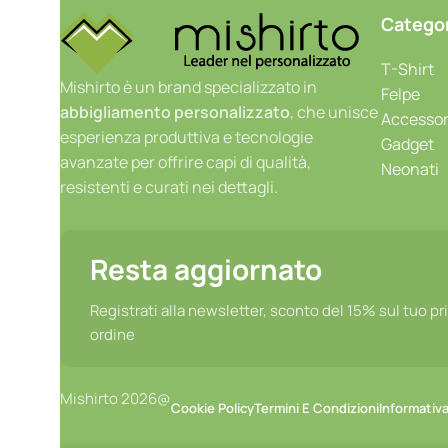
Catego
T-Shirt
Mishirto è un brand specializzato in
Felpe
abbigliamento personalizzato
, che unisce
Accessor
esperienza produttiva e tecnologie
Gadget
avanzate per offrire capi di qualità,
Neonati
resistenti e curati nei dettagli.
Resta aggiornato
Registrati alla newsletter, sconto del 15% sul tuo p
ordine
Mishirto 2026@
Cookie Policy
Termini E Condizioni
Informativa