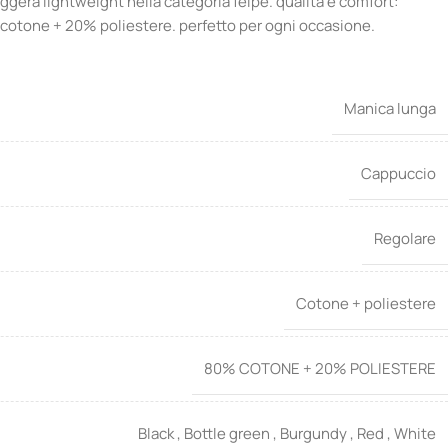
gera lightweight nella categoria felpe. qualità e comfort:
cotone + 20% poliestere. perfetto per ogni occasione.
Manica lunga
Cappuccio
Regolare
Cotone + poliestere
80% COTONE + 20% POLIESTERE
Black
,
Bottle green
,
Burgundy
,
Red
,
White